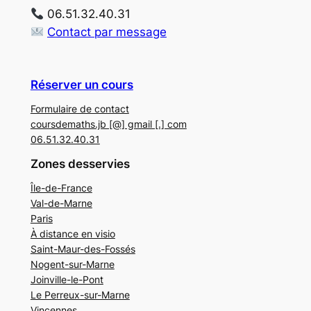
06.51.32.40.31
Contact par message
Réserver un cours
Formulaire de contact
coursdemaths.jb [@] gmail [.] com
06.51.32.40.31
Zones desservies
Île-de-France
Val-de-Marne
Paris
À distance en visio
Saint-Maur-des-Fossés
Nogent-sur-Marne
Joinville-le-Pont
Le Perreux-sur-Marne
Vincennes