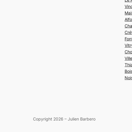
Vin
Mai
Alfo
Cha
Crét
Fon
Vit
Cho
Vil
Thi
Boi
Noi
Copyright 2026 – Julien Barbero