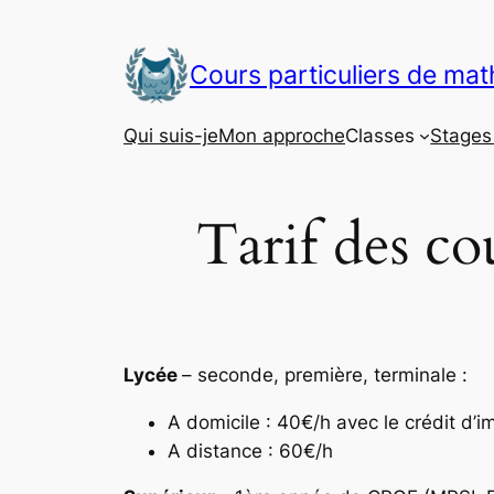
Aller
au
Cours particuliers de ma
contenu
Qui suis-je
Mon approche
Classes
Stages 
Tarif des co
Lycée
– seconde, première, terminale :
A domicile : 40€/h avec le crédit d’i
A distance : 60€/h