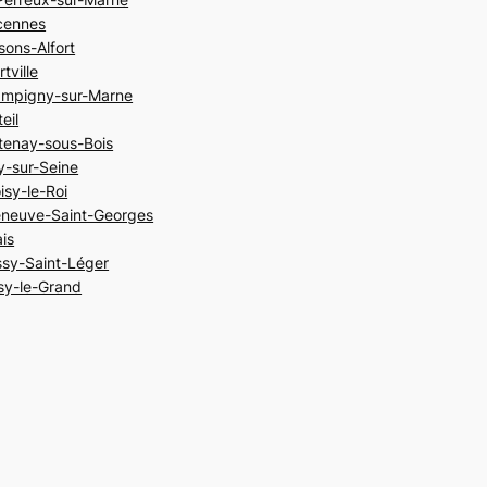
cennes
sons-Alfort
rtville
mpigny-sur-Marne
eil
tenay-sous-Bois
ry-sur-Seine
isy-le-Roi
leneuve-Saint-Georges
ais
ssy-Saint-Léger
sy-le-Grand