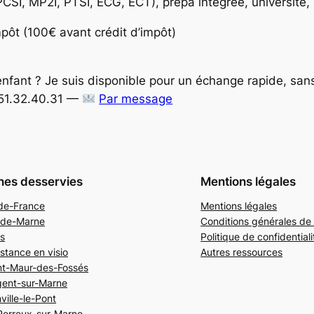
SI, MP2I, PTSI, ECG, ECT), prépa intégrée, université,
mpôt (100€ avant crédit d’impôt)
e enfant ? Je suis disponible pour un échange rapide, s
51.32.40.31 —
Par message
nes desservies
Mentions légales
-de-France
Mentions légales
-de-Marne
Conditions générales de
is
Politique de confidentiali
istance en visio
Autres ressources
nt-Maur-des-Fossés
ent-sur-Marne
ville-le-Pont
Perreux-sur-Marne