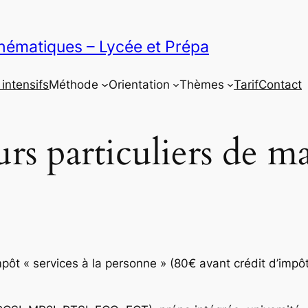
thématiques – Lycée et Prépa
intensifs
Méthode
Orientation
Thèmes
Tarif
Contact
urs particuliers de 
mpôt « services à la personne » (80€ avant crédit d’impô