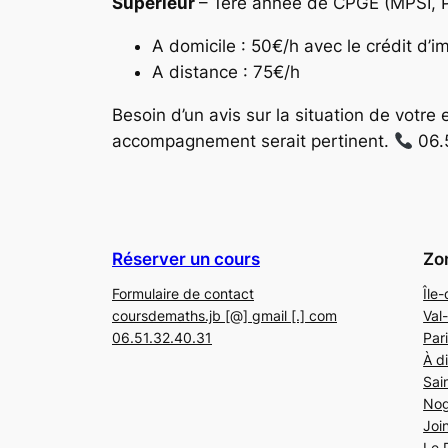
Supérieur
– 1ère année de CPGE (MPSI, PC
A domicile : 50€/h avec le crédit d’i
A distance : 75€/h
Besoin d’un avis sur la situation de votr
accompagnement serait pertinent.
06.
Réserver un cours
Zo
Formulaire de contact
Île
coursdemaths.jb [@] gmail [.] com
Val
06.51.32.40.31
Par
À d
Sai
Nog
Join
Le 