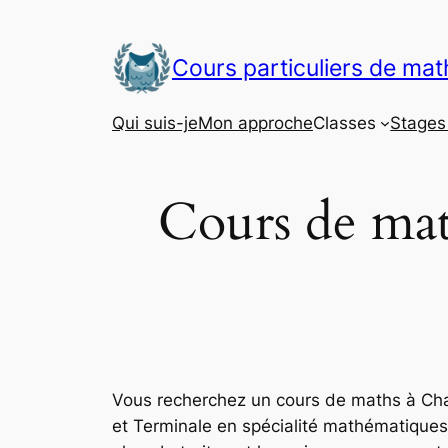
Aller
au
Cours particuliers de ma
contenu
Qui suis-je
Mon approche
Classes
Stages 
Cours de ma
Vous recherchez un cours de maths à Cha
et Terminale en spécialité mathématiques