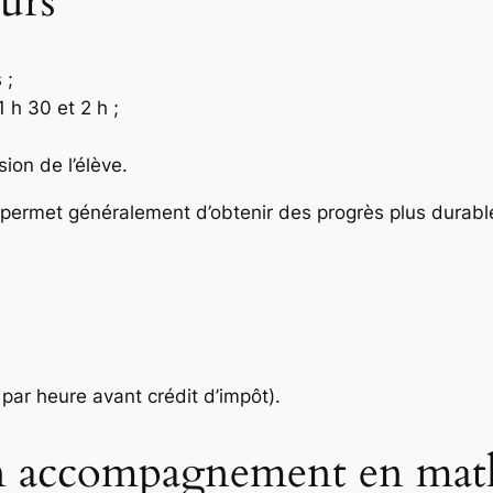
urs
 ;
 h 30 et 2 h ;
ion de l’élève.
s permet généralement d’obtenir des progrès plus durabl
par heure avant crédit d’impôt).
n accompagnement en math