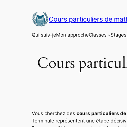
Aller
au
Cours particuliers de ma
contenu
Qui suis-je
Mon approche
Classes
Stages 
Cours particul
Vous cherchez des
cours particuliers d
Terminale représentent une étape décisi