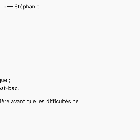
. »
— Stéphanie
que ;
ost-bac.
ère avant que les difficultés ne